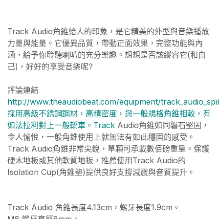
Track Audio角錐給人的印象，是它精美的外型與音樂播放
力量與能量。它優異品質，帶動正面效果，完整功能與內
涵，給予你聆聽喇叭的充分樂趣。想想是否該縱容它(和自
己)，好好的享受音樂呢?
評論連結
http://www.theaudiobeat.com/equipment/track_audio_spik
採用高級不銹鋼鋼材，高精密度，與一般規格角錐相較，有
如法拉利對上一般轎車。Track
Audio角錐如同磐石堅固，
令人愉悅，一般角錐使用上就無法有如此穩固的感受。
Track Audio角錐非常尖銳，單顆可承載數佰磅重量。保護
硬木地板或其他軟質地板，推薦使用Track Audio的
Isolation Cup(角錐墊)提供良好支撐減震與音質提升。
Track Audio 角錐長度4.13cm，螺牙長度1.9cm。
M8 螺牙直徑8mm。