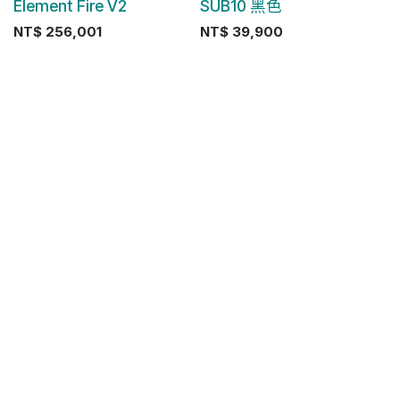
Element Fire V2
SUB10 黑色
NT$
256,001
NT$
39,900