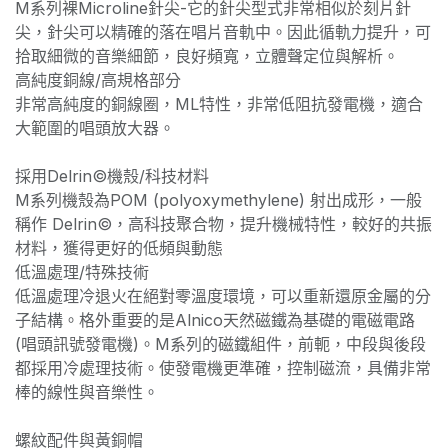
M系列裸Microline針尖-它的針尖型式非常相似於刻片針
尖，針尖可以精確的落在唱片音軌中。因此循軌力提升，可
拾取細微的音樂細節，良好頻寬，立體聲定位與解析。
高純度銅線/高規格部分
非常高純度的銅線圈，ML特性，非常低阻抗發電機，適合
大範圍的唱頭放大器。
採用Delrin©機殼/科技材料
M系列機殼為POM (polyoxymethylene) 射出成形，一般
稱作 Delrin©，高科技聚合物，提升機械特性，較好的共振
材料，獲得更好的低頻與動態
低溫處理/特殊技術
低溫處理冷退火在絕對零溫度環境，可以重新還原金屬的分
子結構。格外重要的是Alnico天然磁鐵為基礎的電磁電路
(唱頭訊號發電機)。M系列的磁鐵組件，前軛，中段與後段
都採用冷處理技術。使發電機更準確，控制磁流，具備非常
棒的線性與音樂性。
螺紋配件與黃銅帽