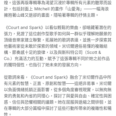
煌。這張再版專輯專為渴望沉浸於專輯所有元素的聽眾而設
計，包括封面上 Mitchell 的畫作「山愛海」——一幅海浪
擁抱著山峰又退卻的畫面，隱喻著專輯的抒情主題。
《Court and Spark》以看似輕鬆的樂曲，卻暗藏著潛在的
張力，見證了這位創作型歌手如何與一群似乎理解她願景的
頂級音樂家建立聯繫，拓展她的歌詞表達，並進一步探索其
他藝術家從未敢於探索的領域。米切爾通俗易懂的複雜結
構、節奏感十足的旋律，以及與斯科特公司（Scott &
Co.）充滿活力的互動，賦予了這張專輯不同於她之前作品
的獨特個性，也指引了她未來的發展方向。
從歌詞來看，《Court and Spark》融合了米切爾作品中所
有元素的智慧、正直、原創和智慧——這絕非易事。米切爾
以負面情緒抵銷正面影響，從多個角度審視現實，以無拘無
束的勇氣和內省的同理心，探討了與愛與自由、確定性與困
惑、信任與恐懼相關的議題。她在屈服與退縮之間徘徊，並
在專輯的大部分篇幅中探討了這些行動所帶來的複雜性和犧
牲。