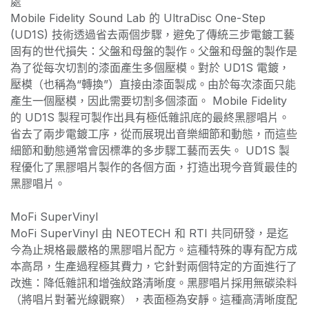
處
Mobile Fidelity Sound Lab 的 UltraDisc One-Step
(UD1S) 技術透過省去兩個步驟，避免了傳統三步電鍍工藝
固有的世代損失：父盤和母盤的製作。父盤和母盤的製作是
為了從每次切割的漆面產生多個壓模。對於 UD1S 電鍍，
壓模（也稱為“轉換”）直接由漆面製成。由於每次漆面只能
產生一個壓模，因此需要切割多個漆面。 Mobile Fidelity
的 UD1S 製程可製作出具有極低雜訊底的最終黑膠唱片。
省去了兩步電鍍工序，從而展現出音樂細節和動態，而這些
細節和動態通常會因標準的多步驟工藝而丟失。 UD1S 製
程優化了黑膠唱片製作的各個方面，打造出現今音質最佳的
黑膠唱片。
MoFi SuperVinyl
MoFi SuperVinyl 由 NEOTECH 和 RTI 共同研發，是迄
今為止規格最嚴格的黑膠唱片配方。這種特殊的專有配方成
本高昂，生產過程極其費力，它針對兩個特定的方面進行了
改進：降低雜訊和增強紋路清晰度。黑膠唱片採用無碳染料
（將唱片對著光線觀察），表面極為安靜。這種高清晰度配