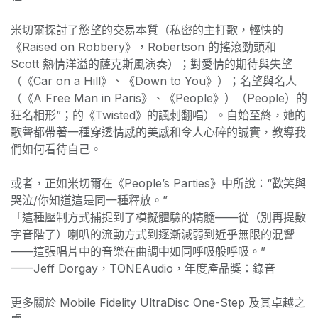
米切爾探討了慾望的交易本質（私密的主打歌，輕快的
《Raised on Robbery》，Robertson 的搖滾勁頭和
Scott 熱情洋溢的薩克斯風演奏）；對愛情的期待與失望
（《Car on a Hill》、《Down to You》）；名望與名人
（《A Free Man in Paris》、《People》）（People）的
狂名相形”；的《Twisted》的諷刺翻唱）。自始至終，她的
歌聲都帶著一種穿透情感的美感和令人心碎的誠實，教導我
們如何看待自己。
或者，正如米切爾在《People’s Parties》中所說：“歡笑與
哭泣/你知道這是同一種釋放。”
「這種壓制方式捕捉到了模擬體驗的精髓——從（別再提數
字音階了）喇叭的流動方式到逐漸減弱到近乎無限的混響
——這張唱片中的音樂在曲調中如同呼吸般呼吸。”
——Jeff Dorgay，TONEAudio，年度產品獎：錄音
更多關於 Mobile Fidelity UltraDisc One-Step 及其卓越之