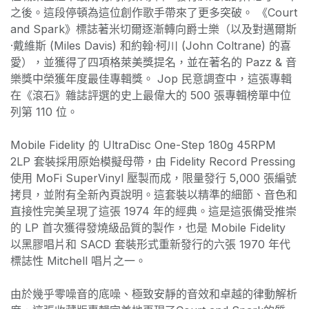
之後。這段停頓為這位創作歌手帶來了更多突破。 《Court
and Spark》標誌著米切爾逐漸轉向爵士樂（以及對邁爾斯
·戴維斯 (Miles Davis) 和約翰·柯川 (John Coltrane) 的喜
愛），並獲得了四項格萊美獎提名，並在著名的 Pazz & 音
樂獎中榮獲年度最佳專輯獎。 Jop 民意調查中，這張專輯
在《滾石》雜誌評選的史上最偉大的 500 張專輯榜單中位
列第 110 位。
Mobile Fidelity 的 UltraDisc One-Step 180g 45RPM
2LP 套裝採用原始模擬母帶，由 Fidelity Record Pressing
使用 MoFi SuperVinyl 壓製而成，限量發行 5,000 張編號
拷貝，並附有全新內頁說明。這套裝以精準的細節、音色和
直接性完美呈現了這張 1974 年的經典。這是這張備受推崇
的 LP 首次獲得發燒級品質的製作，也是 Mobile Fidelity
以黑膠唱片和 SACD 套裝形式重新發行的六張 1970 年代
標誌性 Mitchell 唱片之一。
由於幾乎零噪音的底噪、極致安靜的音效和卓越的律動解析