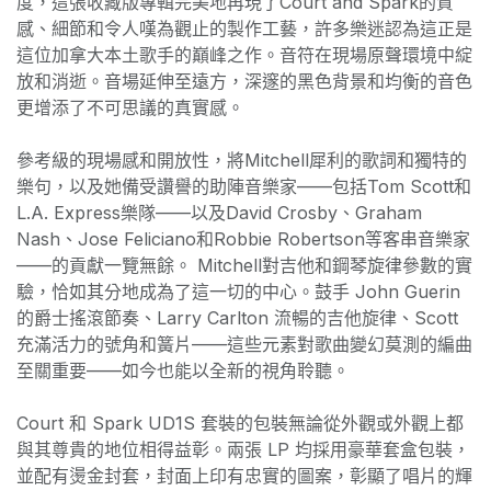
度，這張收藏版專輯完美地再現了Court and Spark的質
感、細節和令人嘆為觀止的製作工藝，許多樂迷認為這正是
這位加拿大本土歌手的巔峰之作。音符在現場原聲環境中綻
放和消逝。音場延伸至遠方，深邃的黑色背景和均衡的音色
更增添了不可思議的真實感。
參考級的現場感和開放性，將Mitchell犀利的歌詞和獨特的
樂句，以及她備受讚譽的助陣音樂家——包括Tom Scott和
L.A. Express樂隊——以及David Crosby、Graham
Nash、Jose Feliciano和Robbie Robertson等客串音樂家
——的貢獻一覽無餘。 Mitchell對吉他和鋼琴旋律參數的實
驗，恰如其分地成為了這一切的中心。鼓手 John Guerin
的爵士搖滾節奏、Larry Carlton 流暢的吉他旋律、Scott
充滿活力的號角和簧片——這些元素對歌曲變幻莫測的編曲
至關重要——如今也能以全新的視角聆聽。
Court 和 Spark UD1S 套裝的包裝無論從外觀或外觀上都
與其尊貴的地位相得益彰。兩張 LP 均採用豪華套盒包裝，
並配有燙金封套，封面上印有忠實的圖案，彰顯了唱片的輝