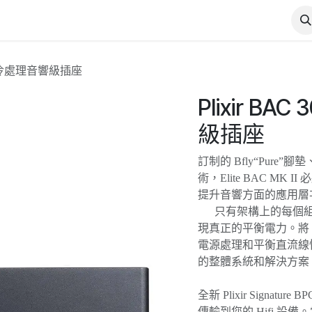
I + 冷處理音響級插座
Plixir BA
級插座
訂制的 Bfly“Pure”
術，Elite BAC M
提升音響方面的應用層
只有架構上的每個組
現真正的平衡電力。將 Pl
電源處理和平衡直流線性
的整體系統和解決方案
全新 Plixir Sign
傳輸到您的 Hifi 設備。當與P