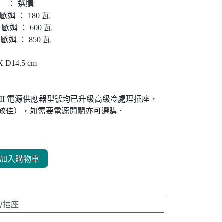
： 選購
 歐姆 ： 180 瓦
4 歐姆 ： 600 瓦
 歐姆 ： 850 瓦
 D14.5 cm
MKII 電源供應器型號均已升級高級冷處理插座，
較佳），如需要電源開關亦可選購．
加入購物車
/插座