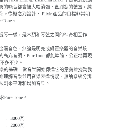
統的噪音都會被大幅消彌，直到您的裝置，純
從概念到設計， Plixir 產品的目標非常明
Tone。
提琴一樣，是木頭和琴弦之間的神奇相互作
金屬音色，無論是明亮或銅管樂器的音樂段
高亢音調，PureTone 都能準確、公正地再現
，不多不少。
要回歸音樂的基礎—當音樂開始傳達它的意義並攪動我
始理解音樂並用音樂表達情感，無論系統分辨
味劑來平滑和增加音染。
Pure Tone。
 3000瓦
 2000瓦